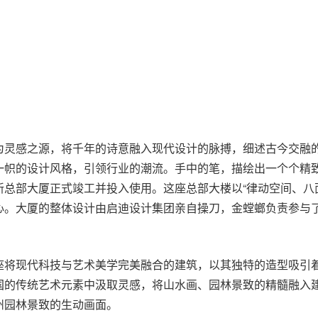
为灵感之源，将千年的诗意融入现代设计的脉搏，细述古今交融
一帜的设计风格，引领行业的潮流。手中的笔，描绘出一个个精
总部大厦正式竣工并投入使用。这座总部大楼以“律动空间、八
心。大厦的整体设计由启迪设计集团亲自操刀，金螳螂负责参与
座将现代科技与艺术美学完美融合的建筑，以其独特的造型吸引
国的传统艺术元素中汲取灵感，将山水画、园林景致的精髓融入
州园林景致的生动画面。