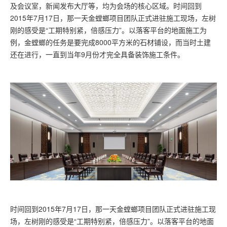
及会议室，新闻发布大厅等，均为会场的核心区域。时间回到
2015年7月17日，那一天金螳螂项目团队正式进驻施工现场，左树
刚的感受是“工期特别紧，倍感压力”。以落客平台的地面施工为
例，金螳螂的任务是要完成8000平方米的石材铺设，而当时土建
还在进行，一直到当年9月份才完全具备装饰施工条件。
时间回到2015年7月17日，那一天金螳螂项目团队正式进驻施工现
场，左树刚的感受是“工期特别紧，倍感压力”。以落客平台的地面