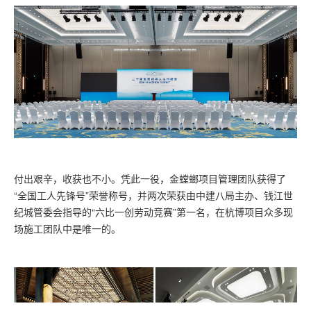
付出艰辛，收获也不小。凭此一役，金螳螂项目管理团队获得了
“全国工人先锋号”荣誉称号，并两次荣获由中建八局主办、钱江世
纪城管委会指导的“六比一创劳动竞赛”第一名，在杭博项目众多现
场施工团队中是唯一的。