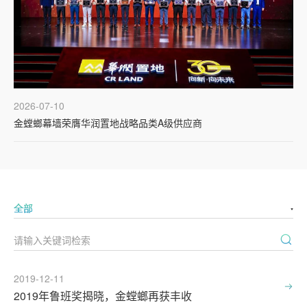
2026-07-10
20
金螳螂幕墙荣膺华润置地战略品类A级供应商
金
2019-12-11
2019年鲁班奖揭晓，金螳螂再获丰收