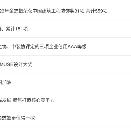
23年金螳螂荣获中国建筑工程装饰奖31项 共计559项
项、累计151项
企协、中装协评定的三项企业信用AAA等级
国MUSE设计大奖
国加油
局发展 聚焦打造核心竞争力
金螳螂更值得一探