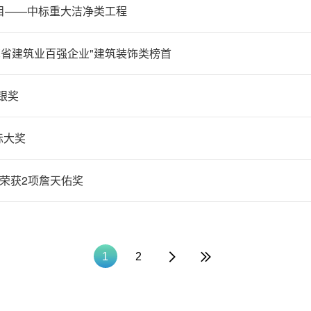
目——中标重大洁净类工程
江苏省建筑业百强企业"建筑装饰类榜首
 银奖
际大奖
光可鉴 金螳螂荣获2项詹天佑奖
1
2