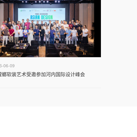
6-06-09
螳螂软装艺术受邀参加河内国际设计峰会