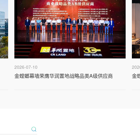
2026-07-10
202
金螳螂幕墙荣膺华润置地战略品类A级供应商
金