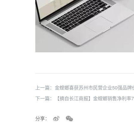
上一篇：
金螳螂喜获苏州市民营企业50强品牌
下一篇：
【摘自长江商报】金螳螂销售净利率7
分享：