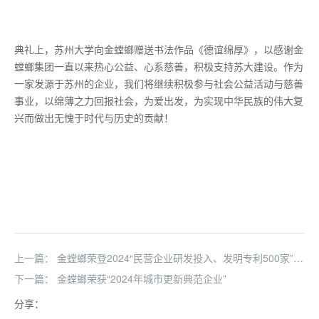
典礼上，苏州大学向金螳螂赠送书法作品《德谊绵厚》，以感谢金
螳螂集团一直以来热心公益、心系慈善，积极支持苏大建设。作为
一家发源于苏州的企业，我们将继续积极参与社会公益活动与慈善
事业，以绵薄之力回报社会，为爱出发，为实现中华民族的伟大复
兴而做出无愧于时代与历史的贡献！
上一篇：
金螳螂荣登2024“民营企业研发投入、发明专利500家”
双榜单
下一篇：
金螳螂荣获“2024年城市更新典范企业”
分享：