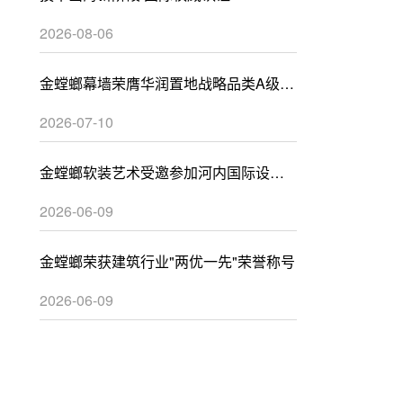
2026-08-06
金螳螂幕墙荣膺华润置地战略品类A级供
应商
2026-07-10
金螳螂软装艺术受邀参加河内国际设计
峰会
2026-06-09
金螳螂荣获建筑行业"两优一先"荣誉称号
2026-06-09