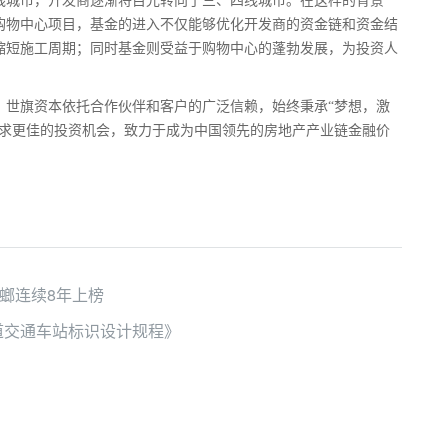
城市，开发商逐渐将目光转向了三、四线城市。在这样的背景
购物中心项目，基金的进入不仅能够优化开发商的资金链和资金结
缩短施工周期；同时基金则受益于购物中心的蓬勃发展，为投资人
世旗资本依托合作伙伴和客户的广泛信赖，始终秉承“梦想，激
寻求更佳的投资机会，致力于成为中国领先的房地产产业链金融价
螳螂连续8年上榜
道交通车站标识设计规程》