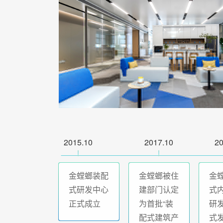
2015.10
2017.10
20
金螳螂装配
金螳螂被住
金
式研发中心
建部门认定
式内
正式成立
为首批“装
研
配式建筑产
式