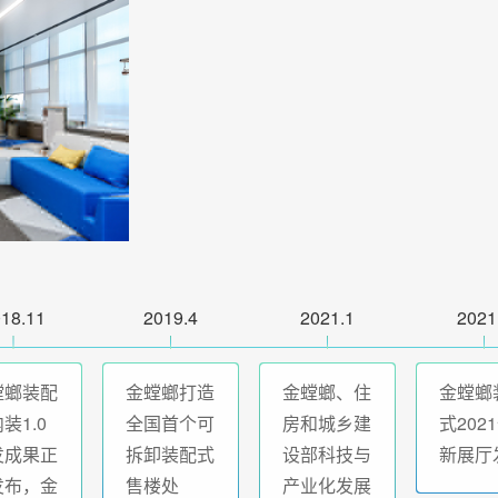
18.11
2019.4
2021.1
2021
螳螂装配
金螳螂打造
金螳螂、住
金螳螂
装1.0
全国首个可
房和城乡建
式202
发成果正
拆卸装配式
设部科技与
新展厅
发布，金
售楼处
产业化发展