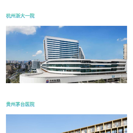
杭州浙大一院
贵州茅台医院