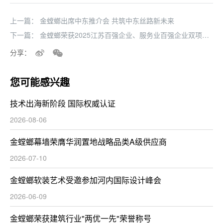
上一篇：
金螳螂出席中东推介会 共筑中东丝路新未来
下一篇：
金螳螂荣获2025江苏百强企业、服务业百强企业双项殊
荣
分享：
您可能感兴趣
技术出海新阶段 国际权威认证
2026-08-06
金螳螂幕墙荣膺华润置地战略品类A级供应商
2026-07-10
金螳螂软装艺术受邀参加河内国际设计峰会
2026-06-09
金螳螂荣获建筑行业"两优一先"荣誉称号