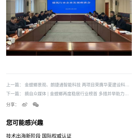
上一篇：
金螳螂景观、朗捷通智能科技 两项目荣膺华夏建设科技
奖
下一篇：
摘自众媒体 | 金螳螂再度稳居行业榜首 多措并举助力高
质量可持续发展
分享：
您可能感兴趣
技术出海新阶段 国际权威认证