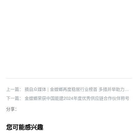
上一篇：
摘自众媒体 | 金螳螂再度稳居行业榜首 多措并举助力高
质量可持续发展
下一篇：
金螳螂荣获中国能建2024年度优秀供应链合作伙伴称号
分享：
您可能感兴趣