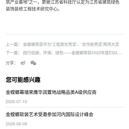
筑产业基地”之一，更被江苏省科技厅认定为江苏省建筑绿色
装饰装修工程技术研究中心。
上一篇：
​金螳螂荣获华为'工程类优秀奖'、'合作新秀奖'两项大奖
下一篇：
践行低碳、环保、绿色——金螳螂荣获2022年度ESG发
展影响力企业奖项
分享：
您可能感兴趣
金螳螂幕墙荣膺华润置地战略品类A级供应商
2026-07-10
金螳螂软装艺术受邀参加河内国际设计峰会
2026-06-09