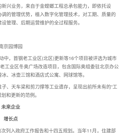
的新兴业务，来自于金螳螂工程总承包能力，即依托设
协调的管理优势，植入数字化管理技术，对工期、质量的
建设管理、后期运营维护的全过程服务。
南京园博园
活动中，首钢老工业区(北区)更新等16个项目被评选为城市
钢老工业区冬奥广场改造项目，包含国际奥组委驻北京办公
滑冰、冰壶三馆和酒店式公寓、网球馆等。
柱子、天车梁和剪刀撑等工业遗存，呈现出前所未有的“工
规划和更新的范例。
未来企业
增长点
”首次列入政府工作报告和十四五规划。当年11月，住建部