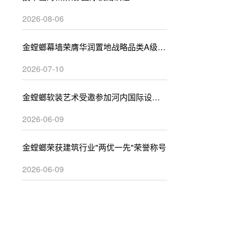
2026-08-06
金螳螂幕墙荣膺华润置地战略品类A级供
应商
2026-07-10
金螳螂软装艺术受邀参加河内国际设计
峰会
2026-06-09
金螳螂荣获建筑行业"两优一先"荣誉称号
2026-06-09