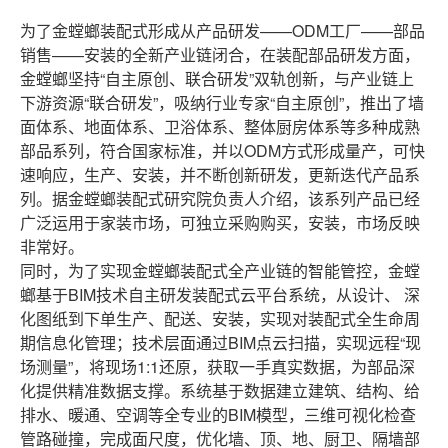
为了金螳螂装配式形成从产品研发——ODM工厂——部品
销售——安装的全新产业链闭合，在装配部品研发方面，
金螳螂坚持“自主原创、联合研发”双轨创新，与产业链上
下游资源“联合研发”，吸纳行业专家“自主原创”，推出了墙
面体系、地面体系、卫浴体系、整体厨房体系等多种成熟
部品系列，符合国家标准，并以ODM方式形成量产，可快
速响应，生产、安装，并不断创新研发，更新迭代产品系
列。据金螳螂装配式研究院负责人介绍，该系列产品已经
广泛运用于家装市场，可独立采购购买，安装，市场反映
非常好。
同时，为了实现金螳螂装配式全产业链的智能管控，金螳
螂基于BIM技术自主研发装配式云平台系统，从设计、 深
化图纸到下单生产、配送、安装，实现对装配式全生命周
期信息化管理；技术层面通过BIM点云扫描，实现远程“现
场测量”，将现场1:1还原，获取一手真实数据，为部品深
化提供精准数据支撑。系统基于数据建立建筑、结构、给
排水、暖通、空调等全专业的BIM模型，三维可视化检查
管路碰撞，完成面尺度，优化墙、顶、地、厨卫、隔墙部