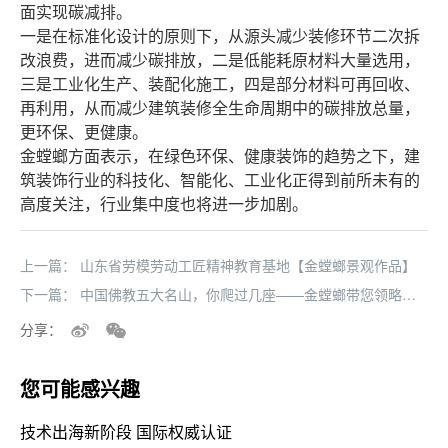
面实现碳减排。
一是在标准化设计的原则下，从源头减少装修环节二次拆
改浪费，进而减少碳排放，二是低能耗原材料大量选用，
三是工业化生产、装配化施工，四是部分材料可再回收、
再利用，从而减少建筑装修全生命周期中的碳排放总量，
更环保、更健康。
金螳螂方面表示，在绿色环保、健康装饰的趋势之下，建
筑装饰行业的科技化、智能化、工业化正得到前所未有的
高度关注，行业集中度也将进一步加剧。
上一篇：
山东省劳模劳动工匠精神教育基地【金螳螂景观作品】
下一篇：
中国佛教五大名山，你爬过几座——金螳螂带您领略人
间仙境，来一场朝圣之旅
分享：
您可能感兴趣
技术出海新阶段 国际权威认证