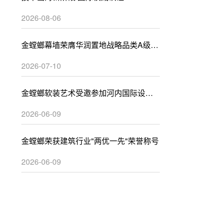
2026-08-06
金螳螂幕墙荣膺华润置地战略品类A级供
应商
2026-07-10
金螳螂软装艺术受邀参加河内国际设计
峰会
2026-06-09
金螳螂荣获建筑行业"两优一先"荣誉称号
2026-06-09