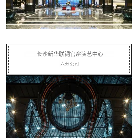
——
长沙新华联铜官窑演艺中心
——
六分公司