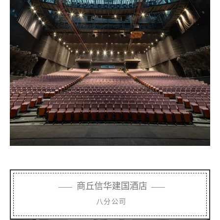
——
商丘信华建国酒店
——
八分公司