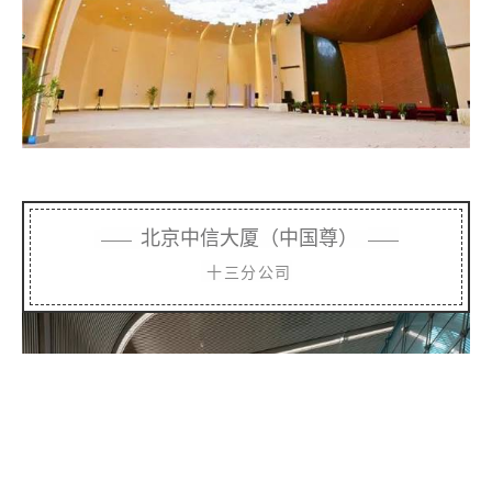
——
北京中信大厦（中国尊）
——
十三分公司