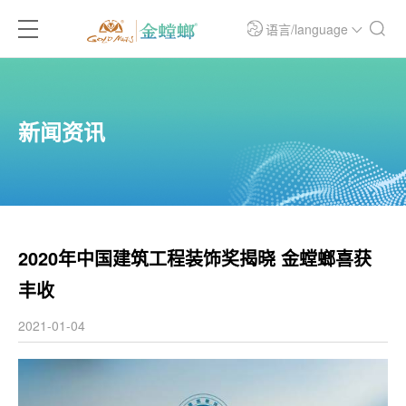
语言/language
新闻资讯
2020年中国建筑工程装饰奖揭晓 金螳螂喜获
丰收
2021-01-04