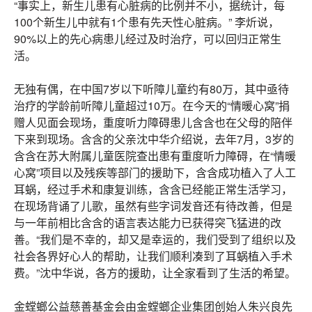
“事实上，新生儿患有心脏病的比例并不小，据统计，每
100个新生儿中就有1个患有先天性心脏病。” 李炘说，
90%以上的先心病患儿经过及时治疗，可以回归正常生
活。
无独有偶，在中国7岁以下听障儿童约有80万，其中亟待
治疗的学龄前听障儿童超过10万。在今天的“情暖心窝”捐
赠人见面会现场，重度听力障碍患儿含含也在父母的陪伴
下来到现场。含含的父亲沈中华介绍说，去年7月，3岁的
含含在苏大附属儿童医院查出患有重度听力障碍，在“情暖
心窝”项目以及残疾等部门的援助下，含含成功植入了人工
耳蜗，经过手术和康复训练，含含已经能正常生活学习，
在现场背诵了儿歌，虽然有些字词发音还有待改善，但是
与一年前相比含含的语言表达能力已获得突飞猛进的改
善。“我们是不幸的，却又是幸运的，我们受到了组织以及
社会各界好心人的帮助，让我们顺利凑到了耳蜗植入手术
费。”沈中华说，各方的援助，让全家看到了生活的希望。
金螳螂公益慈善基金会由金螳螂企业集团创始人朱兴良先