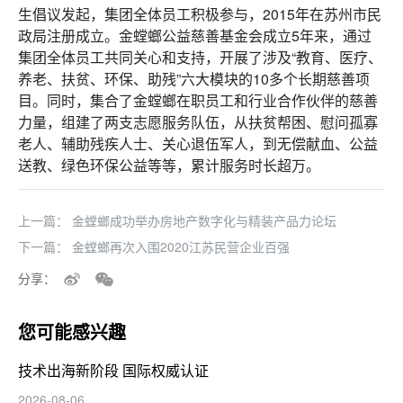
生倡议发起，集团全体员工积极参与，2015年在苏州市民
政局注册成立。金螳螂公益慈善基金会成立5年来，通过
集团全体员工共同关心和支持，开展了涉及“教育、医疗、
养老、扶贫、环保、助残”六大模块的10多个长期慈善项
目。同时，集合了金螳螂在职员工和行业合作伙伴的慈善
力量，组建了两支志愿服务队伍，从扶贫帮困、慰问孤寡
老人、辅助残疾人士、关心退伍军人，到无偿献血、公益
送教、绿色环保公益等等，累计服务时长超万。
上一篇：
金螳螂成功举办房地产数字化与精装产品力论坛
下一篇：
金螳螂再次入围2020江苏民营企业百强
分享：
您可能感兴趣
技术出海新阶段 国际权威认证
2026-08-06