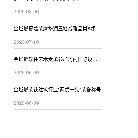
2026-08-06
金螳螂幕墙荣膺华润置地战略品类A级供
应商
2026-07-10
金螳螂软装艺术受邀参加河内国际设计
峰会
2026-06-09
金螳螂荣获建筑行业"两优一先"荣誉称号
2026-06-09