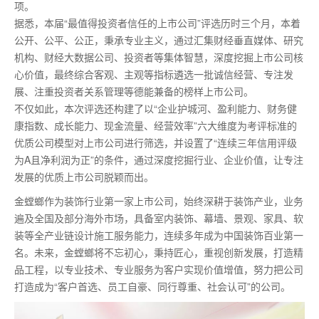
项。
据悉，本届“最值得投资者信任的上市公司”评选历时三个月，本着
公开、公平、公正，秉承专业主义，通过汇集财经垂直媒体、研究
机构、财经大数据公司、投资者等集体智慧，深度挖掘上市公司核
心价值，最终综合客观、主观等指标遴选一批诚信经营、专注发
展、注重投资者关系管理等德能兼备的榜样上市公司。
不仅如此，本次评选还构建了以“企业护城河、盈利能力、财务健
康指数、成长能力、现金流量、经营效率”六大维度为考评标准的
优质公司模型对上市公司进行筛选，并设置了“连续三年信用评级
为A且净利润为正”的条件，通过深度挖掘行业、企业价值，让专注
发展的优质上市公司脱颖而出。
金螳螂作为装饰行业第一家上市公司，始终深耕于装饰产业，业务
遍及全国及部分海外市场，具备室内装饰、幕墙、景观、家具、软
装等全产业链设计施工服务能力，连续多年成为中国装饰百业第一
名。未来，金螳螂将不忘初心，秉持匠心，重视创新发展，打造精
品工程，以专业技术、专业服务为客户实现价值增值，努力把公司
打造成为“客户首选、员工自豪、同行尊重、社会认可”的公司。