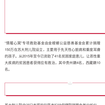
“情暖心窝”专项救助基金由金螳螂公益慈善基金会累计捐赠
150万在苏大附儿院设立，主要用于先天性心脏病和重度耳聋
的孩子。从2015年至今已资助了41名贫困家庭患儿，让恶性重
大疾病的贫困患者获得应有救治，其中贵州籍4名，西藏籍10
名。
苏大附儿院向对口支援的拉萨市妇幼保健院捐赠血气分析仪、