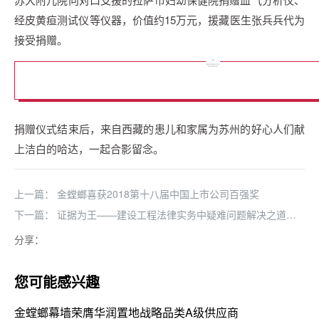
经皮黄疸测试仪等仪器，价值约15万元，援藏医生张兵兵代为
接受捐赠。
捐赠仪式结束后，来自西藏的患儿和家属为苏州的好心人们献
上洁白的哈达，一起合影留念。
上一篇：
金螳螂喜获2018第十八届中国上市公司百强奖
下一篇：
证据为王——建设工程法律实务中疑难问题解决之道论
坛活动圆满举行
分享：
您可能感兴趣
金螳螂幕墙荣膺华润置地战略品类A级供应商