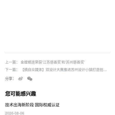
上一篇：
金螳螂连荣获'江苏慈善奖'和'苏州慈善奖'
下一篇：
【摘自众媒体】双设计大赛推进苏州设计小镇打造创新
产业聚集地
分享：
您可能感兴趣
技术出海新阶段 国际权威认证
2026-08-06