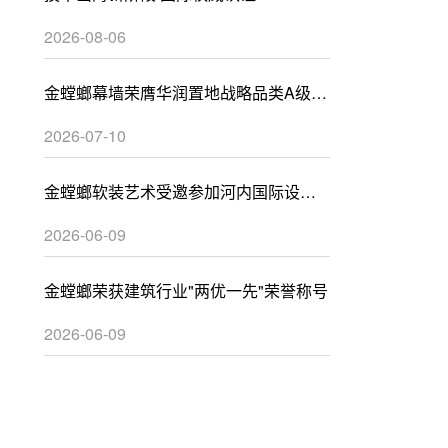
2026-08-06
金螳螂幕墙荣膺华润置地战略品类A级供
应商
2026-07-10
金螳螂软装艺术受邀参加河内国际设计
峰会
2026-06-09
金螳螂荣获建筑行业"两优一先"荣誉称号
2026-06-09