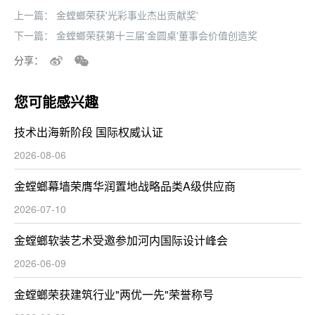
上一篇：
金螳螂荣获'光彩事业杰出贡献奖'
下一篇：
金螳螂荣获第十三届'金圆桌'董事会价值创造奖
分享：
您可能感兴趣
技术出海新阶段 国际权威认证
2026-08-06
金螳螂幕墙荣膺华润置地战略品类A级供应商
2026-07-10
金螳螂软装艺术受邀参加河内国际设计峰会
2026-06-09
金螳螂荣获建筑行业"两优一先"荣誉称号