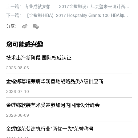
上一篇：
专业成就梦想——2017金螳螂设计年会暨未来设计高峰
论坛隆重召开
下一篇：
【金螳螂·HBA】2017 Hospitality Giants 100 HBA蝉联
第一
分享：
您可能感兴趣
技术出海新阶段 国际权威认证
2026-08-06
金螳螂幕墙荣膺华润置地战略品类A级供应商
2026-07-10
金螳螂软装艺术受邀参加河内国际设计峰会
2026-06-09
金螳螂荣获建筑行业"两优一先"荣誉称号