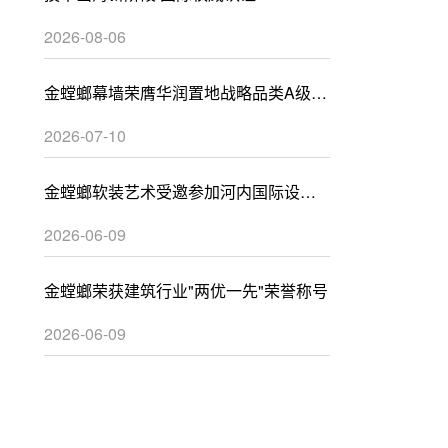
2026-08-06
金螳螂幕墙荣膺华润置地战略品类A级供
应商
2026-07-10
金螳螂软装艺术受邀参加河内国际设计
峰会
2026-06-09
金螳螂荣获建筑行业"两优一先"荣誉称号
2026-06-09