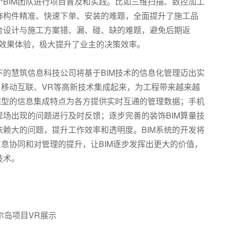
BIM团队进行项目普及和实践。比如三维扫描、数控加工
饰构件精准、快速下单、安装的难题，全面提升了施工品
合设计与施工方案错、漏、碰、缺的难题，避免后期返
式效果体验，极大提升了业主的决策效率。
的慧筑信息科技公司将基于BIM技术的信息化管理迈出实
、移动互联、VR等高新技术集成起来，为工程带来越来越
模型的信息集成特点为各方提供实时互通的管理数据；手机
场出现的问题进行及时反馈；逐步完善的装饰BIM算量技
赖大的问题，提升工作效率和透明度。BIM系统的开发将
信息协同和对管理的提升，让BIM逐步发挥出更大的价值，
技术。
尔岛项目VR展示