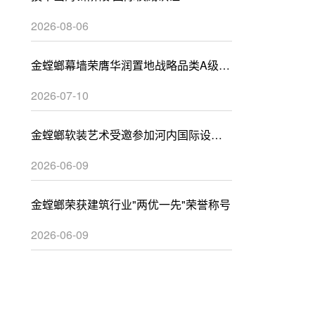
2026-08-06
金螳螂幕墙荣膺华润置地战略品类A级供
应商
2026-07-10
金螳螂软装艺术受邀参加河内国际设计
峰会
2026-06-09
金螳螂荣获建筑行业"两优一先"荣誉称号
2026-06-09