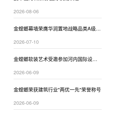
2026-08-06
金螳螂幕墙荣膺华润置地战略品类A级供
应商
2026-07-10
金螳螂软装艺术受邀参加河内国际设计
峰会
2026-06-09
金螳螂荣获建筑行业"两优一先"荣誉称号
2026-06-09