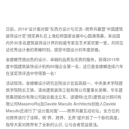
日前，2016“设计面对面”东西方设计与交流--跨界共赢暨”中国建筑
装饰设计奖“颁奖典礼在上海虹桥国家会展中心圆满落幕，来自国
内外30多名建筑装饰设计界的权威专家及艺术家欢聚一堂，共同见
证优秀设计者的荣耀时刻，感受中国设计的年度骄傲。
金螳螂凭借出色的设计、卓越的品质及优质的服务，获得2015年
度中国建筑装饰设计机构50强企业第一名，这已是金螳螂连续六年
在该奖项评选中夺得第一名！
活动现场，金螳螂设计研究总院设计总监高超一、中央美术学院建
筑学院院长王铁、清尚建筑装饰工程有限公司董事长吴晞、华东建
筑集团股份有限公司副总裁沈立东、波捷特(北京)建筑设计顾问有
限公司MassimoRoj及Davide Macullo Architects创始人Davide
Macullo还进行了“设计面对面”——跨界共赢互动论坛，全方位的
对跨界进行了诠释，将“界、跨界、无界”提升到了一个新的高度，
指导大家对跨界有了全新的认识, 让与会者受益匪浅。